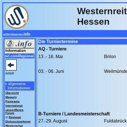
Westernreit
Hessen
info
wittelsbuerger.
Die Turniertermine
AQ - Turniere
Information
w!.com
Regional
13 .- 16. Mai
Brilon
03. - 06. Juni
Weilmünste
zurück
• allgemeine
Informationen
Übersicht
Magazin
Panorama
International
rasseoffenes
Forum
B-Turniere / Landesmeisterschaft
Regional
27.-29. August
Fuldabrüc
Diskussionsforum
Westernchat