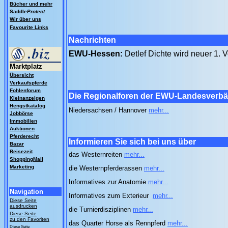
Bücher und mehr
Saddle
Protect
Wir über uns
Favourite Links
Nachrichten
EWU-Hessen:
Detlef Dichte wird neuer 1. 
Marktplatz
Übersicht
Verkaufspferde
Fohlenforum
Die Regionalforen der EWU-Landesverb
Kleinanzeigen
Hengstkatalog
Niedersachsen / Hannover
mehr...
Jobbörse
Immobilien
Auktionen
Pferderecht
Informieren Sie sich bei uns über
Bazar
Reisezeit
das Westernreiten
mehr...
ShoppingMall
Marketing
die Westernpferderassen
mehr...
Informatives zur Anatomie
mehr...
Navigation
Informatives zum Exterieur
mehr...
Diese Seite
ausdrucken
die Turnierdisziplinen
mehr...
Diese Seite
zu den Favoriten
das Quarter Horse als Rennpferd
mehr...
Diese Seite