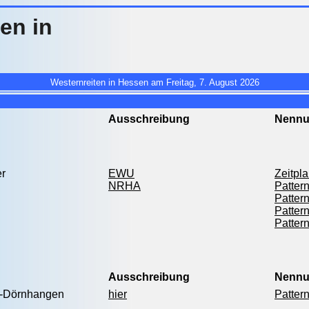
en in
Westernreiten in Hessen am Freitag, 7. August 2026
Ausschreibung
Nenn
r
EWU
Zeitpl
NRHA
Patter
Pattern
Patter
Patter
Ausschreibung
Nenn
k-Dörnhangen
hier
Patter