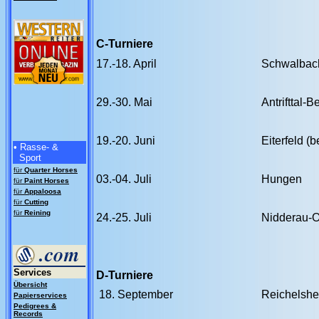
C-Turniere
17.-18. April
Schwalbac
29.-30. Mai
Antrifttal-
19.-20. Juni
Eiterfeld (b
• Rasse- &
Sport
für
Quarter Horses
03.-04. Juli
Hungen
für
Paint Horses
für
Appaloosa
für
Cutting
für
Reining
24.-25. Juli
Nidderau-
Services
D-Turniere
Übersicht
18. September
Reichelshe
Papierservices
Pedigrees &
Records