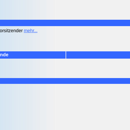
Vorsitzender
mehr...
ände