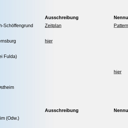
Ausschreibung
Nenn
h-Schöffengrund
Zeitplan
Patter
Bernsburg
hier
ei Fulda)
hier
Ostheim
Ausschreibung
Nenn
im (Odw.)