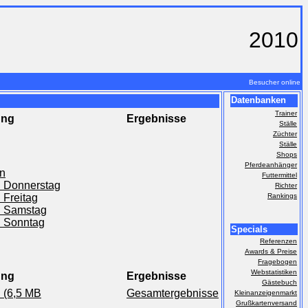
2010
Besucher online
Datenbanken
Trainer
ung
Ergebnisse
Ställe
Züchter
Ställe
Shops
Pferdeanhänger
an
Futtermittel
n Donnerstag
Richter
 Freitag
Rankings
n Samstag
n Sonntag
Specials
Referenzen
Awards & Preise
Fragebogen
Webstatistiken
ung
Ergebnisse
Gästebuch
n (6,5 MB
Gesamtergebnisse
Kleinanzeigenmarkt
Grußkartenversand