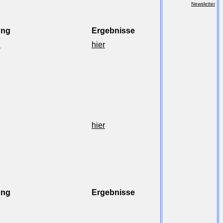
Newsletter
ung
Ergebnisse
n
hier
hier
ung
Ergebnisse