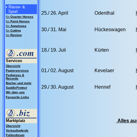
• Rasse- &
Sport
25./ 26. April
Odenthal
für
Quarter Horses
für
Paint Horses
für
Appaloosa
30./ 31. Mai
Hückeswagen
für
Cutting
für
Reining
18./ 19. Juli
Kürten
Services
Übersicht
01./ 02. August
Kevelaer
Papierservices
Pedigrees &
Records
Bücher und mehr
29./ 30. August
Hennef
Saddle
Protect
Wir über uns
Favourite Links
Alles au
Marktplatz
Übersicht
Verkaufspferde
Fohlenforum