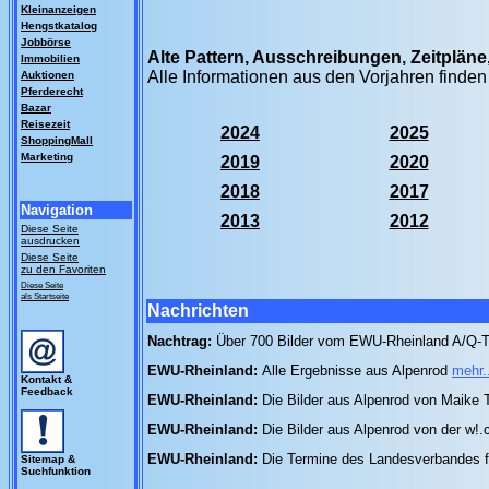
Kleinanzeigen
Hengstkatalog
Jobbörse
Alte Pattern, Ausschreibungen, Zeitplän
Immobilien
Alle Informationen aus den Vorjahren finden
Auktionen
Pferderecht
Bazar
Reisezeit
2024
2025
ShoppingMall
Marketing
2019
2020
2018
2017
Navigation
2013
2012
Diese Seite
ausdrucken
Diese Seite
zu den Favoriten
Diese Seite
als Startseite
Nachrichten
Nachtrag:
Über 700 Bilder vom EWU-Rheinland A/Q-T
EWU-Rheinland:
Alle Ergebnisse aus Alpenrod
mehr.
Kontakt &
Feedback
EWU-Rheinland:
Die Bilder aus Alpenrod von Maike
EWU-Rheinland:
Die Bilder aus Alpenrod von der w
EWU-Rheinland:
Die Termine des Landesverbandes 
Sitemap &
Suchfunktion