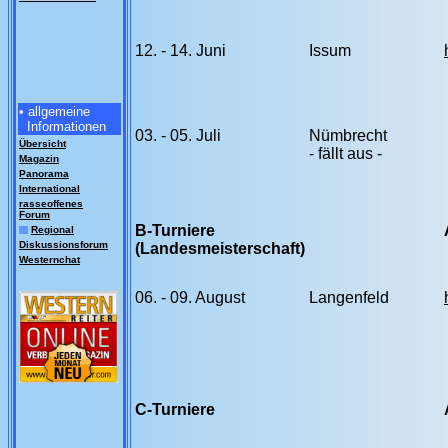
12. - 14. Juni
Issum
• allgemeine
Informationen
03. - 05. Juli
Nümbrecht
Übersicht
- fällt aus -
Magazin
Panorama
International
rasseoffenes
Forum
B-Turniere
Regional
Diskussionsforum
(Landesmeisterschaft)
Westernchat
06. - 09. August
Langenfeld
C-Turniere