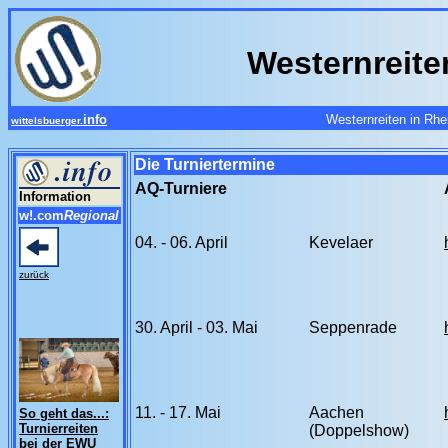
Westernreite
info
Westernreiten in Rh
wittelsbuerger.
Die Turniertermine
AQ-Turniere
Information
w!.com
Regional
04. - 06. April
Kevelaer
zurück
30. April - 03. Mai
Seppenrade
11. - 17. Mai
Aachen
So geht das...:
Turnierreiten
(Doppelshow)
bei der EWU