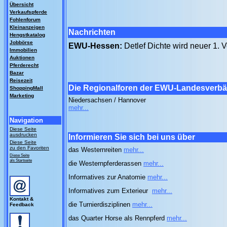
Übersicht
Verkaufspferde
Fohlenforum
Kleinanzeigen
Nachrichten
Hengstkatalog
Jobbörse
EWU-Hessen:
Detlef Dichte wird neuer 1. 
Immobilien
Auktionen
Pferderecht
Bazar
Reisezeit
Die Regionalforen der EWU-Landesverb
ShoppingMall
Marketing
Niedersachsen / Hannover
mehr...
Navigation
Diese Seite
ausdrucken
Informieren Sie sich bei uns über
Diese Seite
zu den Favoriten
das Westernreiten
mehr...
Diese Seite
als Startseite
die Westernpferderassen
mehr...
Informatives zur Anatomie
mehr...
Informatives zum Exterieur
mehr...
Kontakt &
die Turnierdisziplinen
mehr...
Feedback
das Quarter Horse als Rennpferd
mehr...