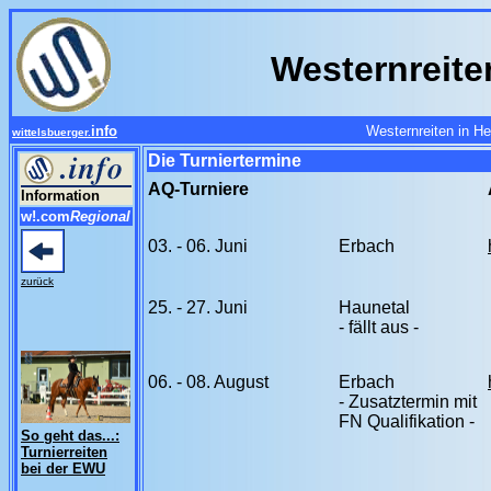
Westernreite
info
Westernreiten in H
wittelsbuerger.
Die Turniertermine
AQ-Turniere
Information
w!.com
Regional
03. - 06. Juni
Erbach
zurück
25. - 27. Juni
Haunetal
- fällt aus -
06. - 08. August
Erbach
- Zusatztermin mit
FN Qualifikation -
So geht das...:
Turnierreiten
bei der EWU