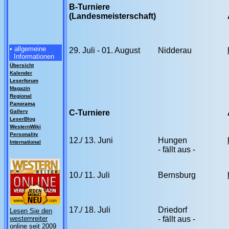
B-Turniere
(Landesmeisterschaft)
• allgemeine
29. Juli - 01. August
Nidderau
Informationen
Übersicht
Kalender
Leserforum
Magazin
Regional
Panorama
Gallery
C-Turniere
LeserBlog
WesternWiki
Personality
12./ 13. Juni
Hungen
International
- fällt aus -
10./ 11. Juli
Bernsburg
17./ 18. Juli
Driedorf
Lesen Sie den
westernreiter
- fällt aus -
online seit 2009