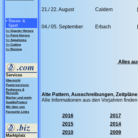
21./ 22. August
Caldern
• Rasse- &
Sport
04./ 05. September
Erbach
für
Quarter Horses
für
Paint Horses
für
Appaloosa
für
Cutting
für
Reining
Alles au
Services
Übersicht
Papierservices
Pedigrees &
Records
Alte Pattern, Ausschreibungen, Zeitplän
Bücher und mehr
Alle Informationen aus den Vorjahren finden
Saddle
Protect
Wir über uns
Favourite Links
2016
2017
2015
2014
2010
2009
Marktplatz