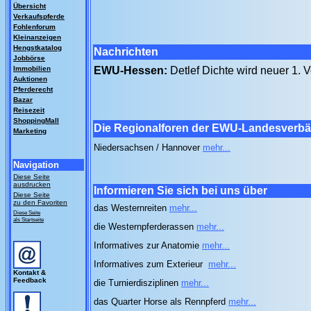
Übersicht
Verkaufspferde
Fohlenforum
Kleinanzeigen
Hengstkatalog
Nachrichten
Jobbörse
Immobilien
EWU-Hessen:
Detlef Dichte wird neuer 1. 
Auktionen
Pferderecht
Bazar
Reisezeit
ShoppingMall
Die Regionalforen der EWU-Landesverb
Marketing
Niedersachsen / Hannover
mehr...
Navigation
Diese Seite
ausdrucken
Informieren Sie sich bei uns über
Diese Seite
zu den Favoriten
das Westernreiten
mehr...
Diese Seite
als Startseite
die Westernpferderassen
mehr...
Informatives zur Anatomie
mehr...
Informatives zum Exterieur
mehr...
Kontakt &
Feedback
die Turnierdisziplinen
mehr...
das Quarter Horse als Rennpferd
mehr...