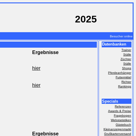
2025
Besucher online
Datenbanken
Trainer
Ergebnisse
Ställe
Züchter
Ställe
hier
Shops
Pferdeanhänger
Futtermittel
Richter
hier
Rankings
Specials
Referenzen
Awards & Preise
Fragebogen
Webstatistiken
Gästebuch
Kleinanzeigenmarkt
Ergebnisse
Grußkartenversand