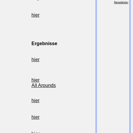
Newsletter
hier
Ergebnisse
hier
hier
All Arounds
hier
hier