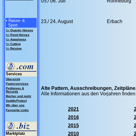
05./ 06. Juli
Ronneburg
• Rasse- &
23./ 24. August
Erbach
Sport
für
Quarter Horses
für
Paint Horses
für
Appaloosa
für
Cutting
für
Reining
Services
Übersicht
Papierservices
Alte Pattern, Ausschreibungen, Zeitplän
Pedigrees &
Records
Alle Informationen aus den Vorjahren finden
Bücher und mehr
Saddle
Protect
Wir über uns
2021
Favourite Links
2016
2015
Marktplatz
2010