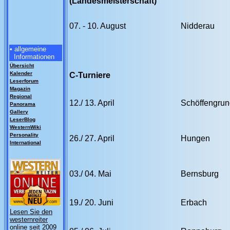
(Landesmeisterschaft)
07. - 10. August
Nidderau
• allgemeine
Informationen
Übersicht
Kalender
C-Turniere
Leserforum
Magazin
Regional
12./ 13. April
Schöffengrun
Panorama
Gallery
LeserBlog
WesternWiki
Personality
26./ 27. April
Hungen
International
03./ 04. Mai
Bernsburg
19./ 20. Juni
Erbach
Lesen Sie den
westernreiter
online seit 2009