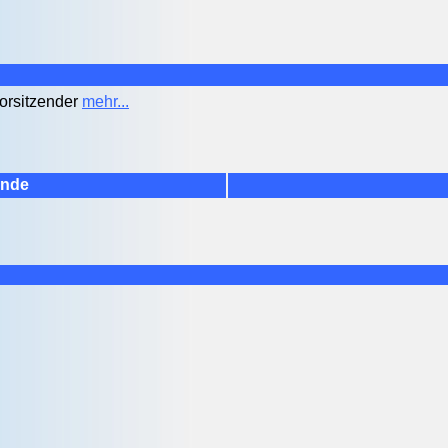
Vorsitzender
mehr...
ände