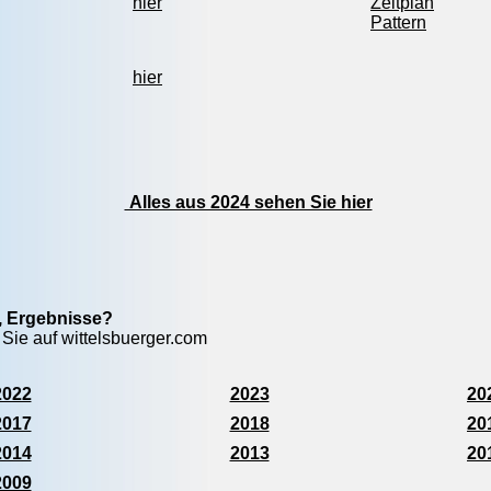
hier
Zeitplan
Pattern
hier
Alles aus 2024 sehen Sie hier
e, Ergebnisse?
 Sie auf wittelsbuerger.com
2022
2023
20
2017
2018
20
2014
2013
20
2009