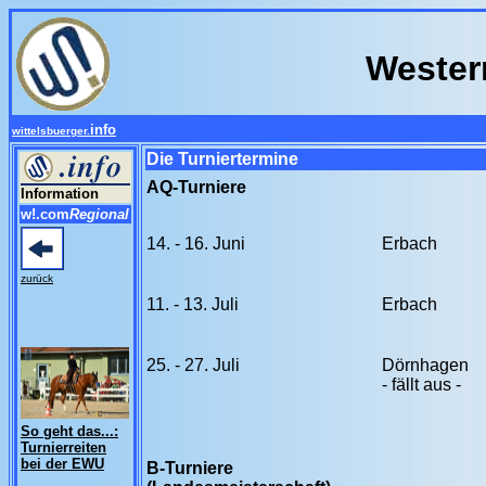
Wester
info
wittelsbuerger.
Die Turniertermine
AQ-Turniere
Information
w!.com
Regional
14. - 16. Juni
Erbach
zurück
11. - 13. Juli
Erbach
25. - 27. Juli
Dörnhagen
- fällt aus -
So geht das...:
Turnierreiten
bei der EWU
B-Turniere