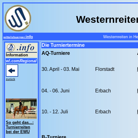
Westernreite
info
Westernreiten in H
wittelsbuerger.
Die Turniertermine
AQ-Turniere
Information
w!.com
Regional
30. April - 03. Mai
Florstadt
zurück
04. - 06. Juni
Erbach
10. - 12. Juli
Erbach
So geht das...:
Turnierreiten
bei der EWU
B-Turniere