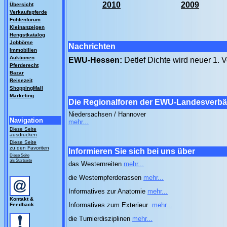
2010
2009
Übersicht
Verkaufspferde
Fohlenforum
Kleinanzeigen
Hengstkatalog
Jobbörse
Nachrichten
Immobilien
Auktionen
EWU-Hessen:
Detlef Dichte wird neuer 1. 
Pferderecht
Bazar
Reisezeit
ShoppingMall
Marketing
Die Regionalforen der EWU-Landesverb
Niedersachsen / Hannover
Navigation
mehr...
Diese Seite
ausdrucken
Diese Seite
zu den Favoriten
Informieren Sie sich bei uns über
Diese Seite
als Startseite
das Westernreiten
mehr...
die Westernpferderassen
mehr...
Informatives zur Anatomie
mehr...
Kontakt &
Informatives zum Exterieur
mehr...
Feedback
die Turnierdisziplinen
mehr...