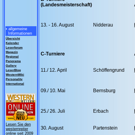
(Landesmeisterschaft)
13. - 16. August
Nidderau
• allgemeine
Informationen
Übersicht
Kalender
Leserforum
Magazin
C-Turniere
Regional
Panorama
Gallery
11./ 12. April
Schöffengrund
LeserBlog
WesternWiki
Personality
International
09./ 10. Mai
Bernsburg
25./ 26. Juli
Erbach
Lesen Sie den
30. August
Partenstein
westernreiter
online seit 2009