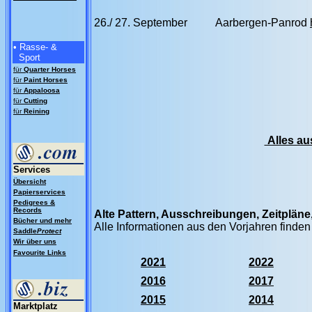
26./ 27. September
Aarbergen-Panrod
• Rasse- &
Sport
für
Quarter Horses
für
Paint Horses
für
Appaloosa
für
Cutting
für
Reining
Alles au
Services
Übersicht
Papierservices
Pedigrees &
Records
Alte Pattern, Ausschreibungen, Zeitplän
Bücher und mehr
Alle Informationen aus den Vorjahren finden
Saddle
Protect
Wir über uns
Favourite Links
2021
2022
2016
2017
2015
2014
Marktplatz